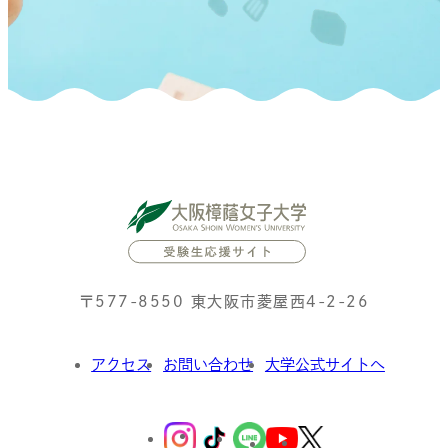
〒577-8550 東大阪市菱屋西4-2-26
アクセス
お問い合わせ
大学公式サイトへ
外
部
外
外
外
サ
外
外