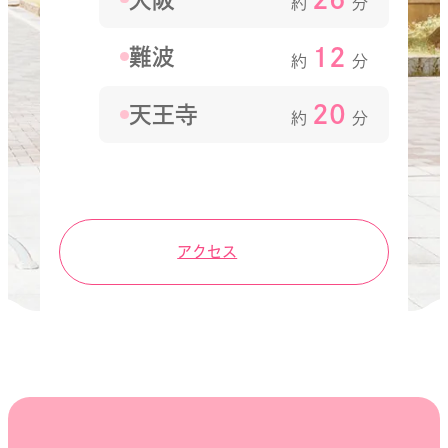
約
分
12
難波
約
分
20
天王寺
約
分
アクセス