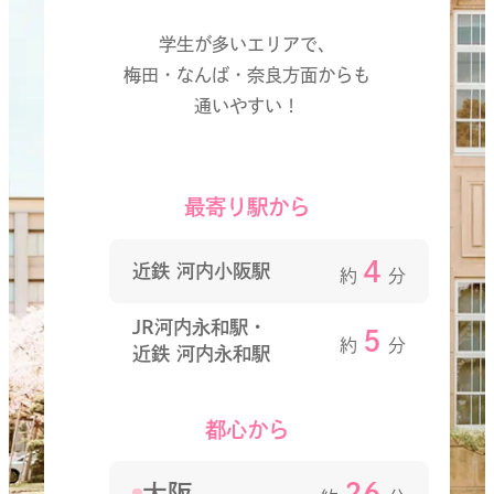
学生が多いエリアで、
梅田・なんば・奈良方面からも
通いやすい！
最寄り駅から
4
近鉄 河内小阪駅
約
分
JR河内永和駅・
5
約
分
近鉄 河内永和駅
都心から
26
大阪