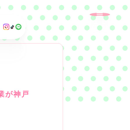
外
外
外
部
部
部
サ
サ
サ
イ
イ
イ
ト
ト
ト
を
を
を
別
別
別
ウ
ウ
ウ
イ
イ
イ
業が神戸
ン
ン
ン
ド
ド
ド
ウ
ウ
ウ
で
で
で
開
開
開