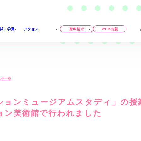
試・学費
アクセス
資料請求
外
WEB出願
部
サ
イ
ト
を
別
ウ
イ
ン
ド
らせ一覧
ウ
で
開
き
ションミュージアムスタディ」の授
ま
す
ョン美術館で行われました