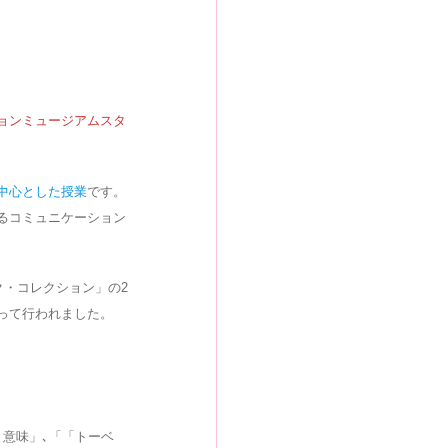
き
き
き
ま
ま
ま
す
す
す
ョンミュージアムスタ
中心とした授業
です。
るコミュニケーション
ク・コレクション」の2
って行われました。
意味」､「「トーベ