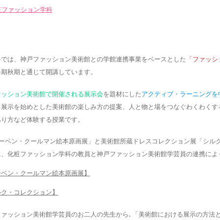
粧ファッション学科
科では、神戸ファッション美術館との学館連携事業をベースとした
「ファッシ
春期秋期と通じて開講しています。
ァッション美術館で開催される展示会
を題材にした
アクティブ・ラーニングを
る展示を始めとした美術館の楽しみ方の提案、人と物と場をつなぐわくわくす
あり方など体験する授業です。
トーベン・クールマン絵本原画展」と美術館所蔵ドレスコレクション展「シル
に、化粧ファッション学科の教員と神戸ファッション美術館学芸員の連携によ
ーベン・クールマン絵本原画展】
ルク・コレクション】
ァッション美術館学芸員のお二人の先生から､「美術館における展示の方法と