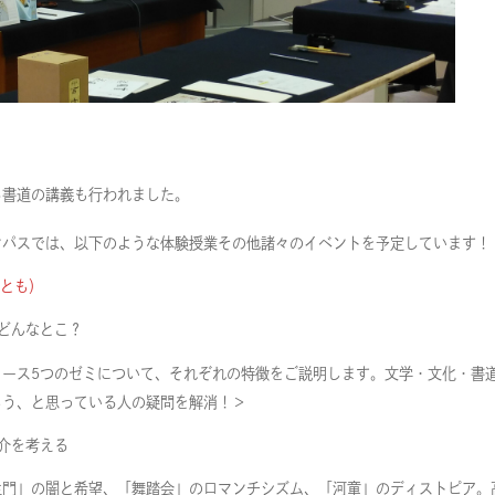
る書道の講義も行われました。
ンパスでは、以下のような体験授業その他諸々のイベントを予定しています！
後とも）
どんなとこ？
コース5つのゼミについて、それぞれの特徴をご説明します。文学・文化・書
ろう、と思っている人の疑問を解消！＞
介を考える
生門」の闇と希望、「舞踏会」のロマンチシズム、「河童」のディストピア。