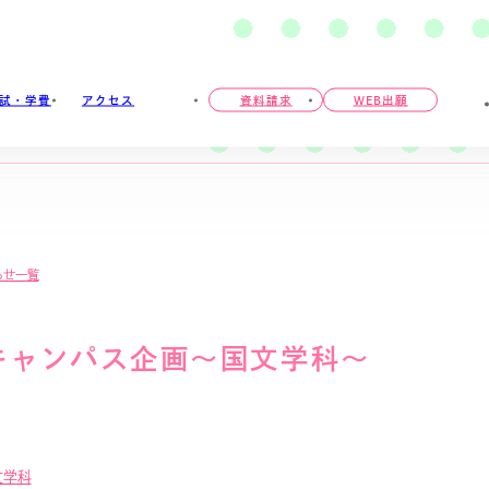
試・学費
アクセス
資料請求
外
WEB出願
部
サ
イ
ト
を
別
ウ
イ
ン
ド
らせ一覧
ウ
で
開
き
ま
キャンパス企画～国文学科～
す
文学科