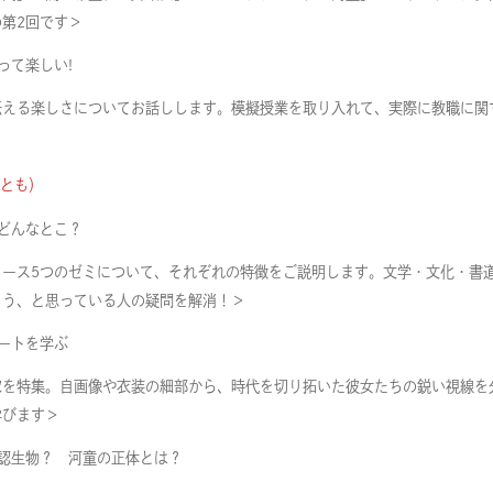
第2回です＞
って楽しい!
伝える楽しさについてお話しします。模擬授業を取り入れて、実際に教職に関
後とも）
どんなとこ？
コース5つのゼミについて、それぞれの特徴をご説明します。文学・文化・書
ろう、と思っている人の疑問を解消！＞
ートを学ぶ
家を特集。自画像や衣装の細部から、時代を切り拓いた彼女たちの鋭い視線を
学びます＞
認生物？ 河童の正体とは？