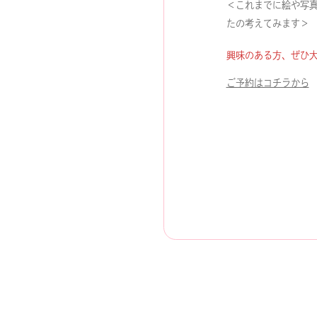
＜これまでに絵や写
たの考えてみます＞
興味のある方、ぜひ
外
ご予約はコチラから
部
サ
イ
ト
を
別
ウ
イ
ン
ド
ウ
で