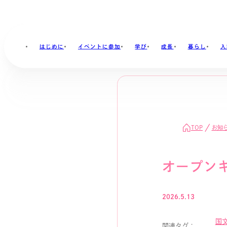
はじめに
イベントに参加
学び
成長
暮らし
入
TOP
お知
オープン
2026.5.13
国
関連タグ：