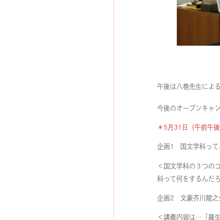
午後は八巻先生によ
今後のオープンキャ
＊5月31日（午前午
企画1 国文学科って
＜国文学科の３つの
科って何をするんだ
企画2 文豪芥川龍之
＜講義内容は…「羅