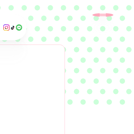
外
外
外
部
部
部
サ
サ
サ
イ
イ
イ
ト
ト
ト
を
を
を
別
別
別
ウ
ウ
ウ
イ
イ
イ
ン
ン
ン
ド
ド
ド
ウ
ウ
ウ
で
で
で
開
開
開