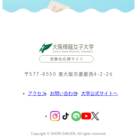
〒577-8550 東大阪市菱屋西4-2-26
アクセス
お問い合わせ
大学公式サイトへ
外
部
外
外
外
サ
外
外
部
イ
部
部
部
部
Copyright © SHOIN GAKUEN. All rights reserved.
サ
ト
サ
サ
サ