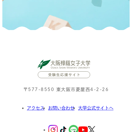
〒577-8550 東大阪市菱屋西4-2-26
アクセス
お問い合わせ
大学公式サイトへ
外
部
外
外
外
サ
外
外