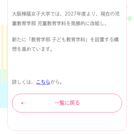
大阪樟蔭女子大学では、2027年度より、現在の児
童教育学部 児童教育学科を発展的に改組し、
新たに「教育学部 子ども教育学科」を設置する構
想を進めています。
詳しくは、
P
こちら
から。
D
F
一覧に戻る
資
料
を