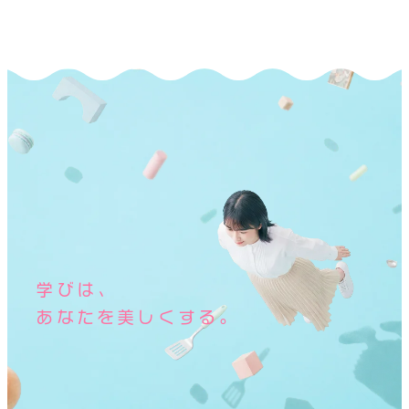
別
ウ
イ
ン
ド
ウ
で
開
き
ま
学びは、
す
あなたを美しくする。